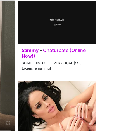
Sammy
-
Chaturbate (Online
Now!)
SOMETHING OFF EVERY GOAL [993
tokens remaining]