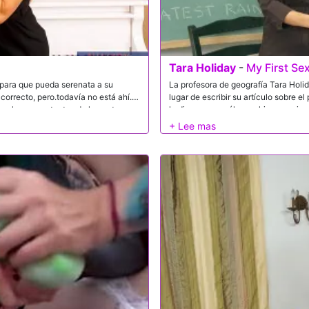
Tara Holiday
-
My First Se
 para que pueda serenata a su
La profesora de geografía Tara Holid
correcto, pero.todavía no está ahí.
lugar de escribir su artículo sobre el 
or hacer cantantes de la gente, por
le dice que es sólo un chico america
s pantalones! Kurt es un poco
tetas, sugiere que le dé una verdader
ue es una buena idea pero, una vez
muestra a su estudiante lo que es la
t cantando en la parte superior de
para que pueda obtener un buen gust