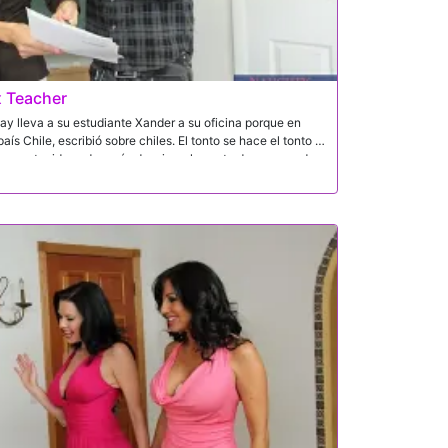
x Teacher
ay lleva a su estudiante Xander a su oficina porque en
país Chile, escribió sobre chiles. El tonto se hace el tonto y
no protegido, y después de mirar el escote de sus grandes
a lección de la cultura chilena. La sexy profesora latina le
 verdadera especia cuando ella se mete la cara en el culo
o de ella!