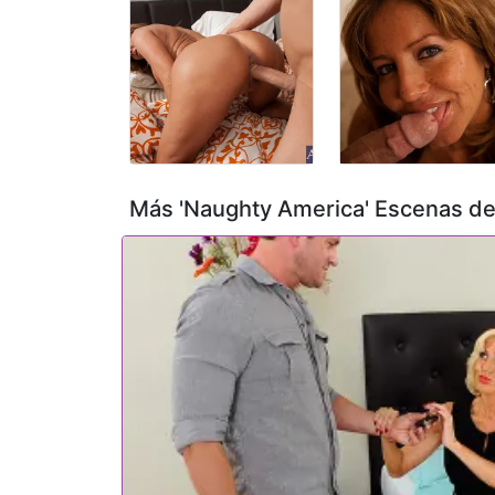
Más 'Naughty America' Escenas d