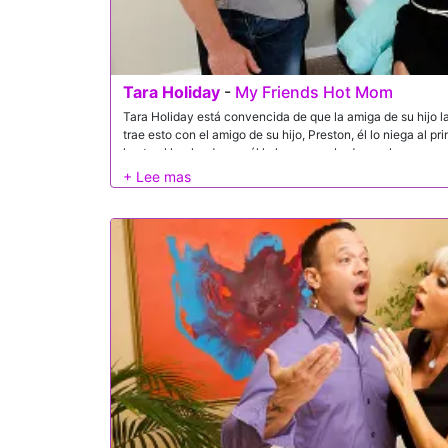
Tara Holiday
-
My Friends Hot Mom
Tara Holiday está convencida de que la amiga de su hijo l
trae esto con el amigo de su hijo, Preston, él lo niega al p
hasta el hecho de que él la ha comprobado en algunas oca
a Preston caliente también por lo que le arranca la ropa y l
momento.