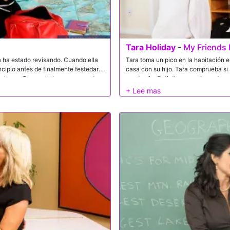
Tara Holiday
-
My Friends
a ha estado revisando. Cuando ella
Tara toma un pico en la habitación e
rincipio antes de finalmente festedar
casa con su hijo. Tara comprueba si 
siones. Tara se halaga y encuentra
una toalla. Seth tiene una torcedura
e hace follar con ella en ese
masajista y puede ocuparse de ese pr
lo tiene acostado en la cama y se s
sostén mientras él no puede verla. L
darle un masaje a Seth. Seth conoce
Cree que es un poco incómodo para l
asegura que ella es una profesional. 