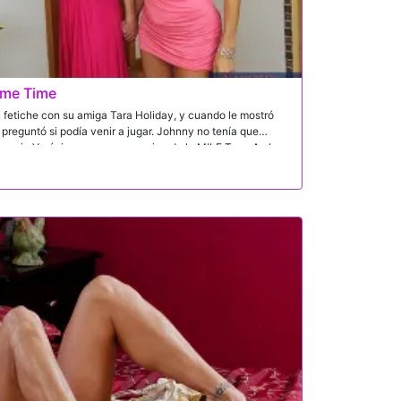
ame Time
 fetiche con su amiga Tara Holiday, y cuando le mostró
 preguntó si podía venir a jugar. Johnny no tenía que
u novia Verónica y a su sexy amiga de la MILF Tara. Ambos
sta que sus coños mojados se corren duros. ¡No hay nada