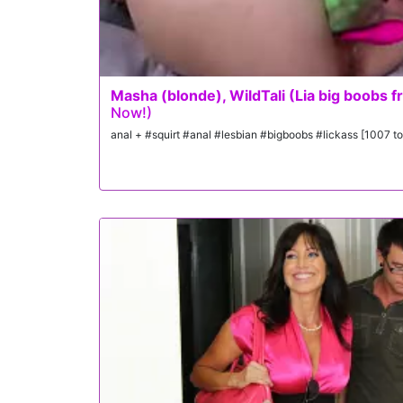
Masha (blonde), WildTali (Lia big boobs f
Now!)
anal + #squirt #anal #lesbian #bigboobs #lickass [1007 to