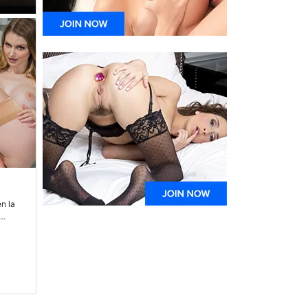
n la
n
 su