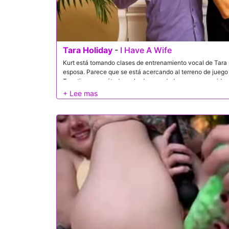
Tara Holiday
-
I Have A Wife
Kurt está tomando clases de entrenamiento vocal de Tara
esposa. Parece que se está acercando al terreno de juego 
Tara tiene un método probado y verdadero y es conocida p
lo que comienza a masajear la polla de Kurt a través de su
escéptico de su método y no cree que su esposa piense q
que Tara pone su polla en sus cuerdas vocales, tiene a Kur
sus pulmones. Después de todo, es su estudiante favorito.