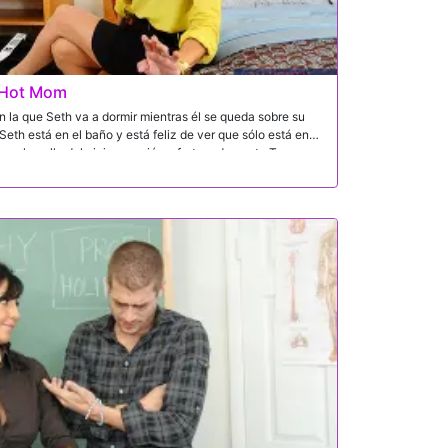
 Hot Mom
n la que Seth va a dormir mientras él se queda sobre su
Seth está en el baño y está feliz de ver que sólo está en
 en el cuello del viaje en avión, afortunadamente Tara es
oblema para que él y su hijo puedan salir esta noche. Ella
iente un poco más cómodo tirando sobre su camisa y
uego se frota algo de loción en sus tetas y comienza a
 la sensación entre un par de manos y un par de tetas.
a madre de su amigo estar haciendo esto, pero.ella le
Lo curioso es que cree que su cuello está en su polla.