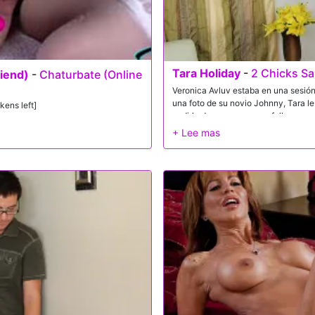
Tara Holiday
-
2 Chicks S
riend)
-
Chaturbate (Online
Veronica Avluv estaba en una sesión
una foto de su novio Johnny, Tara le
kens left]
pedirle dos veces que se follara a s
chupan su polla dura y la montan ha
como un buen trío a la antigua!