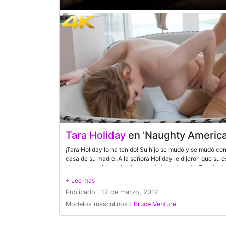
Tara Holiday
en 'Naughty America
¡Tara Holiday lo ha tenido! Su hijo se mudó y se mudó con
casa de su madre. A la señora Holiday le dijeron que su 
ninguna comida o alquiler, y está desordenado. Tara lo de
trabajo, ¡lo único que Bruce puede ofrecerle es su gran p
garganta...
Publicado : 12 de marzo, 2012
Modelos masculinos :
Bruce Venture