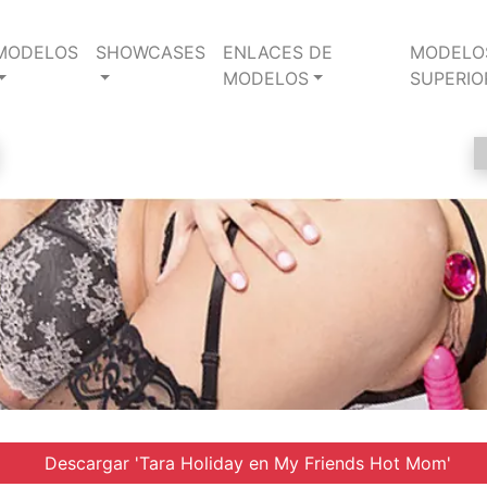
MODELOS
SHOWCASES
ENLACES DE
MODELO
MODELOS
SUPERIO
Descargar 'Tara Holiday en My Friends Hot Mom'