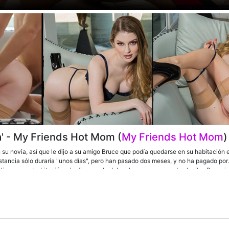
' - My Friends Hot Mom (
My Friends Hot Mom
)
 su novia, así que le dijo a su amigo Bruce que podía quedarse en su habitación e
estancia sólo duraría "unos días", pero han pasado dos meses, y no ha pagado por
tiene en su habitación y le dice que le debe al menos un mes de alquiler. Pero si
olla! Eso es suficiente para la señora Holiday, que toma el pago en lo profundo de