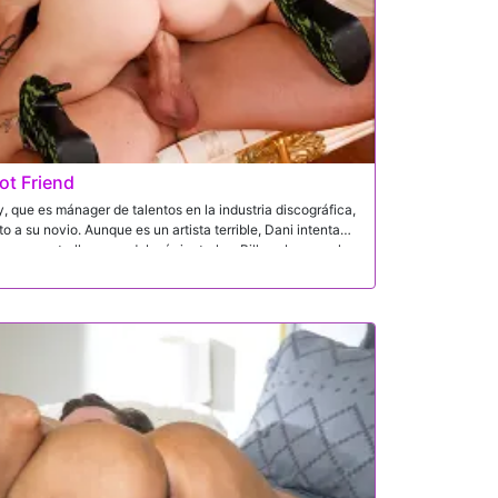
ot Friend
y, que es mánager de talentos en la industria discográfica,
o a su novio. Aunque es un artista terrible, Dani intenta
 una estrella y que debería juntarlos. Billy sabe que el
to solo por su talento, o la falta de él, así que la invita a
la polla gigante y follando la mierda del marido de su