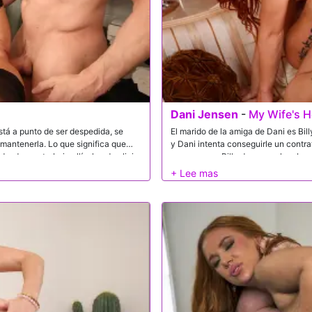
Dani Jensen
-
My Wife's H
está a punto de ser despedida, se
El marido de la amiga de Dani es Bill
 mantenerla. Lo que significa que
y Dani intenta conseguirle un contrat
esde que trabaja allí, algo de alivio
convencer a Billy de que su hombre es
hombre de Dani no tendrá ningún contra
darle una pequeña ayuda chupándole 
amiga.