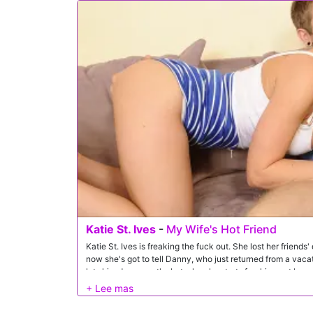
Katie St. Ives
-
My Wife's Hot Friend
Katie St. Ives is freaking the fuck out. She lost her friends
now she's got to tell Danny, who just returned from a vacat
lets him down gently, but when he starts freaking out beca
wife -- Katie's best friend -- she asks him to lie and say th
days. Katie feels so bad that she offers Danny some consol
hesitant on lying to and cheating on his wife. But Katie's ni