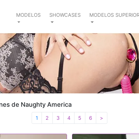
MODELOS
SHOWCASES
MODELOS SUPERIO
iones de Naughty America
1
2
3
4
5
6
>