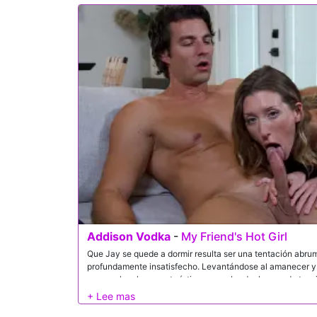
so now he's fucked both figuratively and literally.
Addison Vodka
-
My Friend's Hot Girl
Que Jay se quede a dormir resulta ser una tentación abr
profundamente insatisfecho. Levantándose al amanecer y 
aprovecha el momento íntimo para abordar la pesada tensión
revela lo mucho que su novio carece en la cama antes de 
Jay por ofrecer una satisfacción total. Susurrándole su de