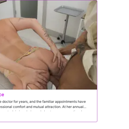
ce
 doctor for years, and the familiar appointments have
essional comfort and mutual attraction. At her annual
equest, claiming she's read about an unconventional
scuss.Her doctor is skeptical, reminding her that medicine
ds. But Annie's persistence makes it clear that the real
 at all�it's an excuse to finally acknowledge the chemistry